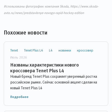
Использованы фотографии: компания Skoda, https://www.skoda-
avto.ru/news/predstavlenye-novogo-rapid-hockey-edition
Похожие новости
Tenet
Tenet Plus L4
L4
новинки
кроссовер
Июль 2026
Названы характеристики нового
кроссовера Tenet Plus L4
Новый бренд Tenet Plus сохраняет уверенный рост на
российском рынке. Сейчас основной акцент сделан на
новый Tenet Plus L4
Подробнее